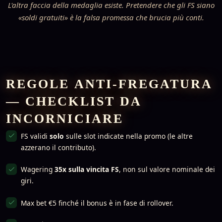
L'altra faccia della medaglia esiste. Pretendere che gli FS siano
«soldi gratuiti» è la falsa promessa che brucia più conti.
REGOLE ANTI-FREGATURA
— CHECKLIST DA
INCORNICIARE
FS validi
solo
sulle slot indicate nella promo (le altre
azzerano il contributo).
Wagering
35x sulla vincita FS
, non sul valore nominale dei
giri.
Max bet €5 finché il bonus è in fase di rollover.