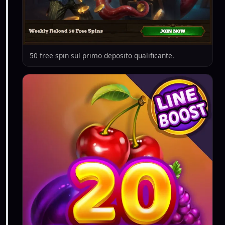
50 free spin sul primo deposito qualificante.