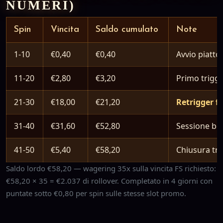
NUMERI)
Spin
Vincita
Saldo cumulato
Note
1-10
€0,40
€0,40
Avvio piatto,
11-20
€2,80
€3,20
Primo trigge
21-30
€18,00
€21,20
Retrigger fr
31-40
€31,60
€52,80
Sessione bo
41-50
€5,40
€58,20
Chiusura tra
Saldo lordo €58,20 — wagering 35x sulla vincita FS richiesto:
€58,20 × 35 = €2.037 di rollover. Completato in 4 giorni con
puntate sotto €0,80 per spin sulle stesse slot promo.