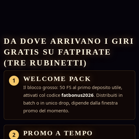
DA DOVE ARRIVANO I GIRI
GRATIS SU FATPIRATE
(TRE RUBINETTI)
WELCOME PACK
1
Il blocco grosso: 50 FS al primo deposito utile,
attivati col codice
fatbonus2026
. Distribuiti in
batch o in unico drop, dipende dalla finestra
promo del momento.
PROMO A TEMPO
2