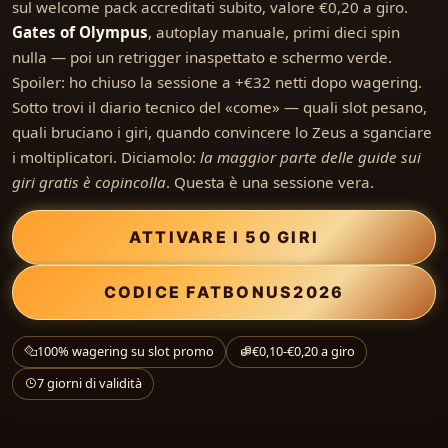
sul welcome pack accreditati subito, valore €0,20 a giro.
Gates of Olympus
, autoplay manuale, primi dieci spin
nulla — poi un retrigger inaspettato e schermo verde.
Spoiler: ho chiuso la sessione a +€32 netti dopo wagering.
Sotto trovi il diario tecnico del «come» — quali slot pesano,
quali bruciano i giri, quando convincere lo Zeus a sganciare
i moltiplicatori. Diciamolo:
la maggior parte delle guide sui
giri gratis è copincolla
. Questa è una sessione vera.
ATTIVARE I 50 GIRI
CODICE FATBONUS2026
100% wagering su slot promo
€0,10-€0,20 a giro
7 giorni di validità