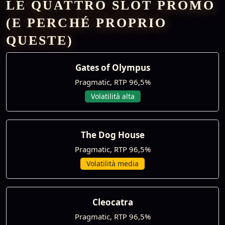
LE QUATTRO SLOT PROMO
(E PERCHÉ PROPRIO
QUESTE)
Gates of Olympus
Pragmatic, RTP 96,5%
Volatilità alta
The Dog House
Pragmatic, RTP 96,5%
Volatilità media
Cleocatra
Pragmatic, RTP 96,5%