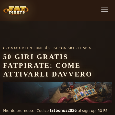
Home
Bonus
Giri gratis
CRONACA DI UN LUNEDÌ SERA CON 50 FREE SPIN
50 GIRI GRATIS
FATPIRATE: COME
ATTIVARLI DAVVERO
Niente premesse. Codice
fatbonus2026
al sign-up, 50 FS