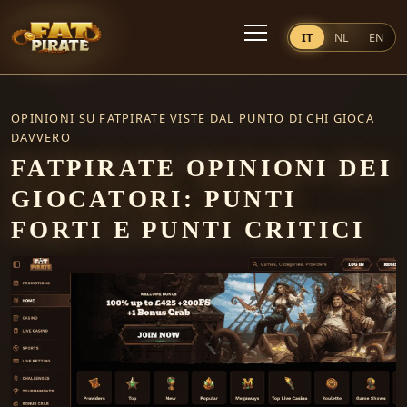
IT
NL
EN
OPINIONI SU FATPIRATE VISTE DAL PUNTO DI CHI GIOCA
DAVVERO
FATPIRATE OPINIONI DEI
GIOCATORI: PUNTI
FORTI E PUNTI CRITICI