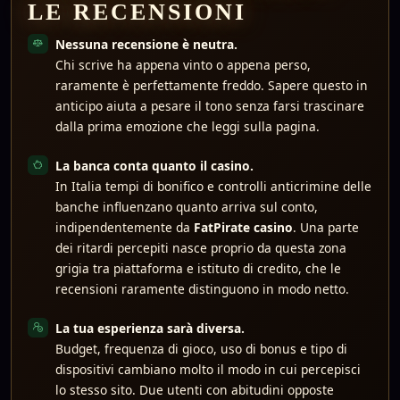
LE RECENSIONI
Nessuna recensione è neutra.
Chi scrive ha appena vinto o appena perso,
raramente è perfettamente freddo. Sapere questo in
anticipo aiuta a pesare il tono senza farsi trascinare
dalla prima emozione che leggi sulla pagina.
La banca conta quanto il casino.
In Italia tempi di bonifico e controlli anticrimine delle
banche influenzano quanto arriva sul conto,
indipendentemente da
FatPirate casino
. Una parte
dei ritardi percepiti nasce proprio da questa zona
grigia tra piattaforma e istituto di credito, che le
recensioni raramente distinguono in modo netto.
La tua esperienza sarà diversa.
Budget, frequenza di gioco, uso di bonus e tipo di
dispositivi cambiano molto il modo in cui percepisci
lo stesso sito. Due utenti con abitudini opposte