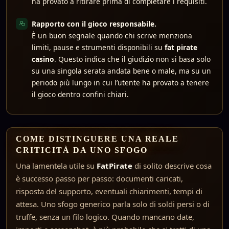
ha provato a ritirare prima di completare i requisiti.
Rapporto con il gioco responsabile.
È un buon segnale quando chi scrive menziona
limiti, pause e strumenti disponibili su
fat pirate
casino
. Questo indica che il giudizio non si basa solo
su una singola serata andata bene o male, ma su un
periodo più lungo in cui l’utente ha provato a tenere
il gioco dentro confini chiari.
COME DISTINGUERE UNA REALE
CRITICITÀ DA UNO SFOGO
Una lamentela utile su
FatPirate
di solito descrive cosa
è successo passo per passo: documenti caricati,
risposta del supporto, eventuali chiarimenti, tempi di
attesa. Uno sfogo generico parla solo di soldi persi o di
truffe, senza un filo logico. Quando mancano date,