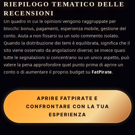
RIEPILOGO TEMATICO DELLE
RECENSIONI
Un quadro in cui le opinioni vengono raggruppate per
blocchi: bonus, pagamenti, esperienza mobile, gestione del
conto. Aiuta a non fissarsi su un solo commento isolato.
Quando la distribuzione dei temi è equilibrata, significa che il
sito viene osservato da angolazioni diverse; se invece quasi
tutte le segnalazioni si concentrano su un unico aspetto, può
valere la pena approfondire quel punto prima di aprire un
conto o di aumentare il proprio budget su
FatPirate
.
APRIRE FATPIRATE E
CONFRONTARE CON LA TUA
ESPERIENZA