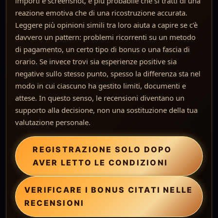
importi e screenshot, è più probabile che si tratti di una
reazione emotiva che di una ricostruzione accurata.
Leggere più opinioni simili tra loro aiuta a capire se c’è
davvero un pattern: problemi ricorrenti su un metodo
di pagamento, un certo tipo di bonus o una fascia di
orario. Se invece trovi sia esperienze positive sia
negative sullo stesso punto, spesso la differenza sta nel
modo in cui ciascuno ha gestito limiti, documenti e
attese. In questo senso, le recensioni diventano un
supporto alla decisione, non una sostituzione della tua
valutazione personale.
REGISTRAZIONE SOLO DOPO
AVER LETTO LE CONDIZIONI
VERIFICARE I BONUS CITATI NELLE
RECENSIONI