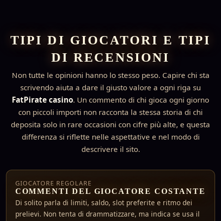
TIPI DI GIOCATORI E TIPI
DI RECENSIONI
Non tutte le opinioni hanno lo stesso peso. Capire chi sta
scrivendo aiuta a dare il giusto valore a ogni riga su
FatPirate casino
. Un commento di chi gioca ogni giorno
con piccoli importi non racconta la stessa storia di chi
deposita solo in rare occasioni con cifre più alte, e questa
differenza si riflette nelle aspettative e nel modo di
descrivere il sito.
GIOCATORE REGOLARE
COMMENTI DEL GIOCATORE COSTANTE
Di solito parla di limiti, saldo, slot preferite e ritmo dei
prelievi. Non tenta di drammatizzare, ma indica se usa il