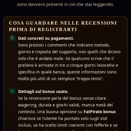
sono davvero presenti in ciò che stai leggendo.
COSA GUARDARE NELLE RECENSIONI
PRIMA DI REGISTRARTI
Dati concreti su pagamenti.
Sono preziosi i commenti che indicano metodo,
giorno e risposta del supporto, non quelli che dicono
solo che è andata male. Se qualcuno scrive che il
prelievo è arrivato in tre o cinque giorni lavorativi e
specifica in quale banca, queste informazioni sono
molto più utili di un semplice “troppo lento”.
Dettagli sul bonus usato.
Se la recensione parla del bonus senza citare
wagering, durata e giochi validi, manca metà del
contesto. Una buona opinione su
FatPirate bonus
chiarisce se l’utente ha puntato solo sugli slot
inclusi, se ha scelto limiti coerenti con l’offerta e se