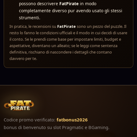
possono descrivere
FatPirate
in modo
completamente diverso pur avendo usato gli stessi
strumenti.
In pratica, le recensioni su
FatPirate
sono un pezzo del puzzle. Il
resto lo fanno le condizioni ufficiali e il modo in cui decidi di usare
il conto. Se le prendi come base per impostare limiti, budget e
aspettative, diventano un alleato; se le leggi come sentenza
definitiva, rischiano di nascondere i dettagli che contano
davvero per te.
Codice promo verificato:
fatbonus2026
bonus di benvenuto su slot Pragmatic e BGaming.