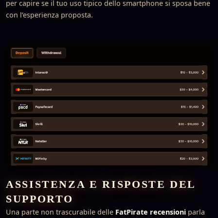
per capire se il tuo uso tipico dello smartphone si sposa bene
con l’esperienza proposta.
ASSISTENZA E RISPOSTE DEL
SUPPORTO
Una parte non trascurabile delle
FatPirate recensioni
parla