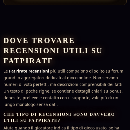
DOVE TROVARE
RECENSIONI UTILI SU
FATPIRATE
Le
FatPirate recensioni
più utili compaiono di solito su forum
grandi o aggregatori dedicati al gioco online. Non servono
numeri di voto perfetti, ma descrizioni comprensibili dei fatti.
Un testo di poche righe, se contiene dettagli chiari su bonus,
deposito, prelievo e contatto con il supporto, vale più di un
lungo monologo senza dati.
CHE TIPO DI RECENSIONI SONO DAVVERO
UTILI SU FATPIRATE?
Aiuta quando il giocatore indica il tipo di gioco usato, se ha