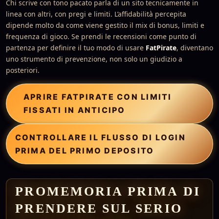
Chi scrive con tono pacato parla di un sito tecnicamente in
linea con altri, con pregi e limiti. L’affidabilità percepita
dipende molto da come viene gestito il mix di bonus, limiti e
frequenza di gioco. Se prendi le recensioni come punto di
partenza per definire il tuo modo di usare
FatPirate
, diventano
uno strumento di prevenzione, non solo un giudizio a
posteriori.
APRIRE FATPIRATE CON LIMITI
FISSATI IN ANTICIPO
CONTROLLARE IL FLUSSO DI LOGIN
PRIMA DEL PRIMO DEPOSITO
PROMEMORIA PRIMA DI
PRENDERE SUL SERIO