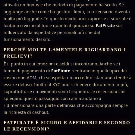
attivato un bonus e che metodo di pagamento ha scelto. Se
aggiunge anche come ha gestito i limiti, la recensione diventa
molto più leggibile. In questo modo puoi capire se il suo stile è
lontano o vicino al tuo e quanto il giudizio su
FatPirate
sia
influenzato da aspettative personali più che dal
funzionamento del sito.
PERCHÉ MOLTE LAMENTELE RIGUARDANO I
PRELIEVI?
È il punto in cui emozioni e soldi si incontrano. Anche se i
tempi di pagamento di
FatPirate
rientrano in quelli tipici dei
casino non ADM, chi si aspetta un accredito istantaneo tende a
essere deluso. Inoltre il KYC può richiedere documenti in più,
soprattutto se i movimenti sono frequenti. Le recensioni che
spiegano questo passaggio con calma aiutano a
ridimensionare una parte dell’ansia che accompagna sempre
la richiesta di cashout.
FATPIRATE È SICURO E AFFIDABILE SECONDO
LE RECENSIONI?