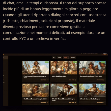
di chat, email e tempi di risposta. Il tono del supporto spesso
incide più di un bonus leggermente migliore o peggiore.
Quando gli utenti riportano dialoghi concreti con l’assistenza
(richieste, chiarimenti, soluzioni proposte), il materiale
diventa prezioso per capire come viene gestita la
comunicazione nei momenti delicati, ad esempio durante un
controllo KYC o un prelievo in verifica.