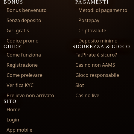
BONUS
PAGAMENTI
Bonus benvenuto
Metodi di pagamento
Senza deposito
Postepay
Giri gratis
Criptovalute
Codice promo
Deposito minimo
GUIDE
SICUREZZA & GIOCO
Come funziona
FatPirate è sicuro?
Registrazione
Casino non AAMS
Come prelevare
Gioco responsabile
Verifica KYC
Slot
Prelievo non arrivato
Casino live
SITO
Home
Login
App mobile