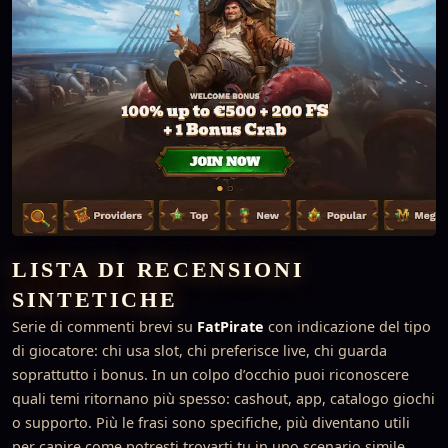
LISTA DI RECENSIONI
SINTETICHE
Serie di commenti brevi su
FatPirate
con indicazione del tipo
di giocatore: chi usa slot, chi preferisce live, chi guarda
soprattutto i bonus. In un colpo d’occhio puoi riconoscere
quali temi ritornano più spesso: cashout, app, catalogo giochi
o supporto. Più le frasi sono specifiche, più diventano utili
per capire come potresti trovarti tu in uno scenario simile,