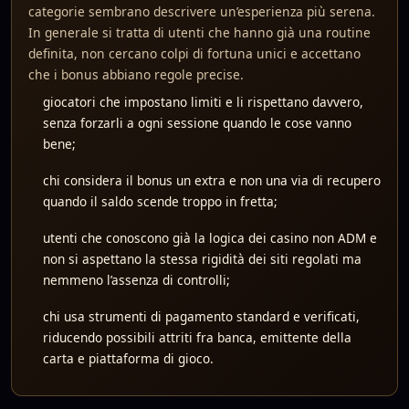
categorie sembrano descrivere un’esperienza più serena.
In generale si tratta di utenti che hanno già una routine
definita, non cercano colpi di fortuna unici e accettano
che i bonus abbiano regole precise.
giocatori che impostano limiti e li rispettano davvero,
senza forzarli a ogni sessione quando le cose vanno
bene;
chi considera il bonus un extra e non una via di recupero
quando il saldo scende troppo in fretta;
utenti che conoscono già la logica dei casino non ADM e
non si aspettano la stessa rigidità dei siti regolati ma
nemmeno l’assenza di controlli;
chi usa strumenti di pagamento standard e verificati,
riducendo possibili attriti fra banca, emittente della
carta e piattaforma di gioco.