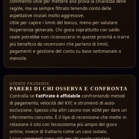
commento utile per mettere alla prova la chiarezza delle
regole, ma va sempre filtrato tenendo conto delle
aspettative iniziali molto aggressive.
Utile per capire i limiti del bonus, meno per valutare
l’esperienza generale. Chi gioca soprattutto con saldo
reale potrebbe non riconoscersi in queste priorità e trarre
più beneficio da recensioni che parlano di limiti,
pagamenti e gestione del conto su base settimanale o
mensile.
UTENTE PRUDENTE
PARERI DI CHI OSSERVA E CONFRONTA
Controlla se
FatPirate è affidabile
confrontando metodi
di pagamento, velocità del KYC e strumenti di auto-
esclusione. Spesso cita altri casino non ADM per dare un
riferimento concreto. È il tipo di recensione che mette in
relazione il sito con l’ecosistema più ampio del gioco
online, invece di trattarlo come un caso isolato.
I suoi commenti sono utili per chi vuole valutare