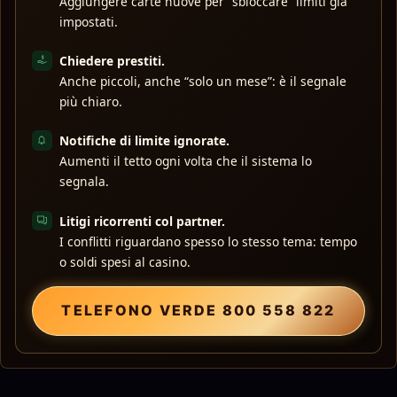
Aggiungere carte nuove per “sbloccare” limiti già
impostati.
Chiedere prestiti.
Anche piccoli, anche “solo un mese”: è il segnale
più chiaro.
Notifiche di limite ignorate.
Aumenti il tetto ogni volta che il sistema lo
segnala.
Litigi ricorrenti col partner.
I conflitti riguardano spesso lo stesso tema: tempo
o soldi spesi al casino.
TELEFONO VERDE 800 558 822