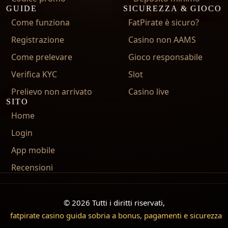
GUIDE
SICUREZZA & GIOCO
Come funziona
FatPirate è sicuro?
Registrazione
Casino non AAMS
Come prelevare
Gioco responsabile
Verifica KYC
Slot
Prelievo non arrivato
Casino live
SITO
Home
Login
App mobile
Recensioni
© 2026 Tutti i diritti riservati,
fatpirate casino guida sobria a bonus, pagamenti e sicurezza