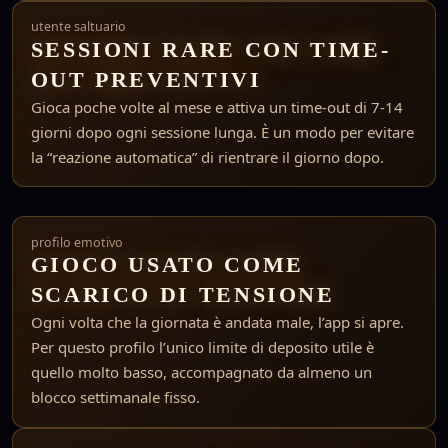
utente saltuario
SESSIONI RARE CON TIME-
OUT PREVENTIVI
Gioca poche volte al mese e attiva un time-out di 7-14
giorni dopo ogni sessione lunga. È un modo per evitare
la “reazione automatica” di rientrare il giorno dopo.
profilo emotivo
GIOCO USATO COME
SCARICO DI TENSIONE
Ogni volta che la giornata è andata male, l’app si apre.
Per questo profilo l’unico limite di deposito utile è
quello molto basso, accompagnato da almeno un
blocco settimanale fisso.