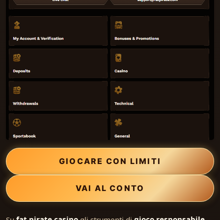
GIOCARE CON LIMITI
VAI AL CONTO
Su
fat pirate casino
gli strumenti di
gioco responsabile