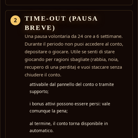
TIME-OUT (PAUSA
2
BREVE)
Una pausa volontaria da 24 ore a 6 settimane.
Durante il periodo non puoi accedere al conto,
depositare o giocare. Utile se senti di stare
giocando per ragioni sbagliate (rabbia, noia,
recupero di una perdita) e vuoi staccare senza
chiudere il conto.
attivabile dal pannello del conto o tramite
supporto;
i bonus attivi possono essere persi: vale
comunque la pena;
al termine, il conto torna disponibile in
automatico.