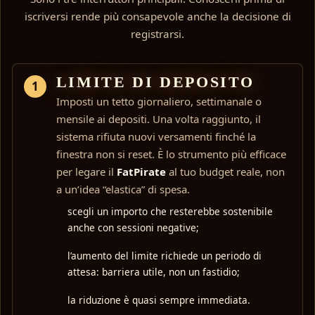
iscriversi rende più consapevole anche la decisione di
registrarsi.
LIMITE DI DEPOSITO
1
Imposti un tetto giornaliero, settimanale o
mensile ai depositi. Una volta raggiunto, il
sistema rifiuta nuovi versamenti finché la
finestra non si reset. È lo strumento più efficace
per legare il
FatPirate
al tuo budget reale, non
a un’idea “elastica” di spesa.
scegli un importo che resterebbe sostenibile
anche con sessioni negative;
l’aumento del limite richiede un periodo di
attesa: barriera utile, non un fastidio;
la riduzione è quasi sempre immediata.