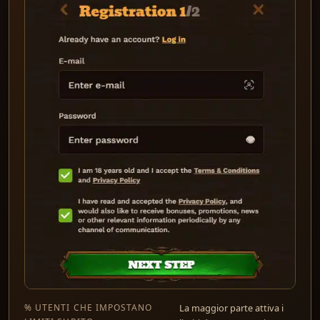
% UTENTI CHE IMPOSTANO
La maggior parte attiva i